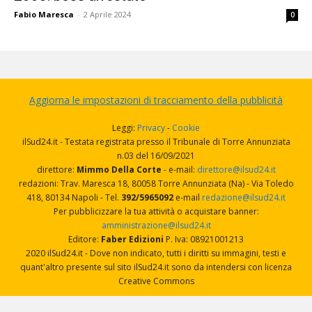
Fabio Maresca
-
2 Aprile 2024
0
Aggiorna le impostazioni di tracciamento della pubblicità
Leggi:
Privacy
-
Cookie
ilSud24.it - Testata registrata presso il Tribunale di Torre Annunziata
n.03 del 16/09/2021
direttore:
Mimmo Della Corte
- e-mail:
direttore@ilsud24.it
redazioni: Trav. Maresca 18, 80058 Torre Annunziata (Na) - Via Toledo
418, 80134 Napoli - Tel.
392/5965092
e-mail
redazione@ilsud24.it
Per pubblicizzare la tua attività o acquistare banner:
amministrazione@ilsud24.it
Editore:
Faber Edizioni
P. Iva: 08921001213
2020 ilSud24.it - Dove non indicato, tutti i diritti su immagini, testi e
quant'altro presente sul sito ilSud24.it sono da intendersi con licenza
Creative Commons