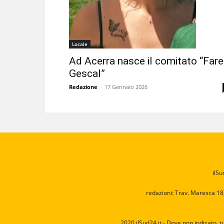
Locale
Ad Acerra nasce il comitato “Fare
Gescal”
Redazione
-
17 Gennaio 2026
ilSu
redazioni: Trav. Maresca 18
2020 ilSud24.it - Dove non indicato, t