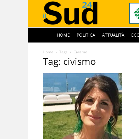
HOME
POLITICA
ATTUALITÀ
EC
Home
Tags
Civismo
Tag: civismo