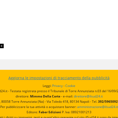
0
Aggiorna le impostazioni di tracciamento della pubblicità
Leggi:
Privacy
-
Cookie
d24.it - Testata registrata presso il Tribunale di Torre Annunziata n.03 del 16/09
direttore:
Mimmo Della Corte
- e-mail:
direttore@ilsud24.it
, 80058 Torre Annunziata (Na) - Via Toledo 418, 80134 Napoli - Tel.
392/596509
Per pubblicizzare la tua attività o acquistare banner:
amministrazione@ilsud24.it
Editore:
Faber Edizioni
P. Iva: 08921001213
utti i diritti su immagini, testi e quant'altro presente sul sito ilSud24.it sono da 