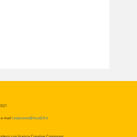
/2021
2
e-mail
redazione@ilsud24.it
intendersi con licenza Creative Commons