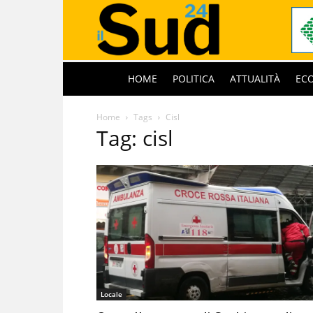
HOME
POLITICA
ATTUALITÀ
EC
Home
Tags
Cisl
Tag: cisl
Locale