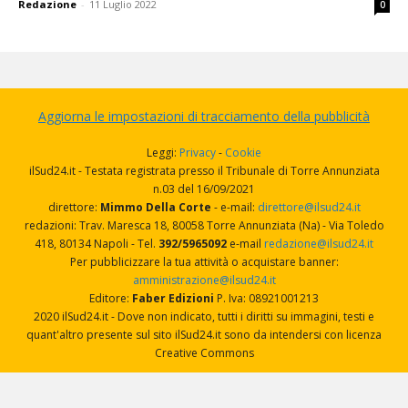
Redazione
-
11 Luglio 2022
0
Aggiorna le impostazioni di tracciamento della pubblicità
Leggi:
Privacy
-
Cookie
ilSud24.it - Testata registrata presso il Tribunale di Torre Annunziata
n.03 del 16/09/2021
direttore:
Mimmo Della Corte
- e-mail:
direttore@ilsud24.it
redazioni: Trav. Maresca 18, 80058 Torre Annunziata (Na) - Via Toledo
418, 80134 Napoli - Tel.
392/5965092
e-mail
redazione@ilsud24.it
Per pubblicizzare la tua attività o acquistare banner:
amministrazione@ilsud24.it
Editore:
Faber Edizioni
P. Iva: 08921001213
2020 ilSud24.it - Dove non indicato, tutti i diritti su immagini, testi e
quant'altro presente sul sito ilSud24.it sono da intendersi con licenza
Creative Commons