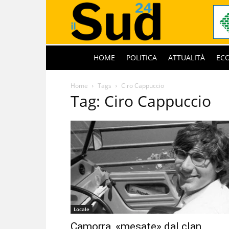
HOME
POLITICA
ATTUALITÀ
EC
Home
Tags
Ciro Cappuccio
Tag: Ciro Cappuccio
Locale
Camorra, «mesate» dal clan