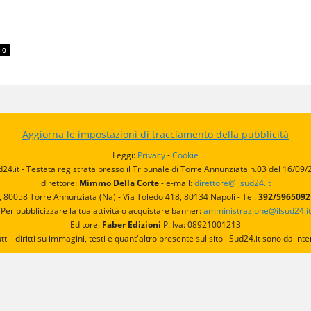
0
Aggiorna le impostazioni di tracciamento della pubblicità
Leggi:
Privacy
-
Cookie
d24.it - Testata registrata presso il Tribunale di Torre Annunziata n.03 del 16/09
direttore:
Mimmo Della Corte
- e-mail:
direttore@ilsud24.it
, 80058 Torre Annunziata (Na) - Via Toledo 418, 80134 Napoli - Tel.
392/596509
Per pubblicizzare la tua attività o acquistare banner:
amministrazione@ilsud24.it
Editore:
Faber Edizioni
P. Iva: 08921001213
utti i diritti su immagini, testi e quant'altro presente sul sito ilSud24.it sono da 