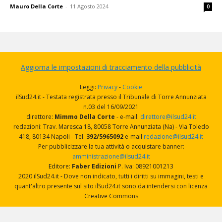
Mauro Della Corte
-
11 Agosto 2024
0
Aggiorna le impostazioni di tracciamento della pubblicità
Leggi:
Privacy
-
Cookie
ilSud24.it - Testata registrata presso il Tribunale di Torre Annunziata
n.03 del 16/09/2021
direttore:
Mimmo Della Corte
- e-mail:
direttore@ilsud24.it
redazioni: Trav. Maresca 18, 80058 Torre Annunziata (Na) - Via Toledo
418, 80134 Napoli - Tel.
392/5965092
e-mail
redazione@ilsud24.it
Per pubblicizzare la tua attività o acquistare banner:
amministrazione@ilsud24.it
Editore:
Faber Edizioni
P. Iva: 08921001213
2020 ilSud24.it - Dove non indicato, tutti i diritti su immagini, testi e
quant'altro presente sul sito ilSud24.it sono da intendersi con licenza
Creative Commons