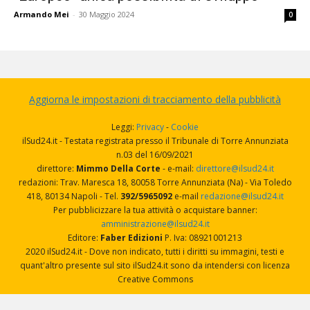
Armando Mei
-
30 Maggio 2024
0
Aggiorna le impostazioni di tracciamento della pubblicità
Leggi:
Privacy
-
Cookie
ilSud24.it - Testata registrata presso il Tribunale di Torre Annunziata
n.03 del 16/09/2021
direttore:
Mimmo Della Corte
- e-mail:
direttore@ilsud24.it
redazioni: Trav. Maresca 18, 80058 Torre Annunziata (Na) - Via Toledo
418, 80134 Napoli - Tel.
392/5965092
e-mail
redazione@ilsud24.it
Per pubblicizzare la tua attività o acquistare banner:
amministrazione@ilsud24.it
Editore:
Faber Edizioni
P. Iva: 08921001213
2020 ilSud24.it - Dove non indicato, tutti i diritti su immagini, testi e
quant'altro presente sul sito ilSud24.it sono da intendersi con licenza
Creative Commons