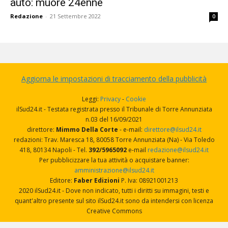
auto: muore 24enne
Redazione
-
21 Settembre 2022
0
Aggiorna le impostazioni di tracciamento della pubblicità
Leggi:
Privacy
-
Cookie
ilSud24.it - Testata registrata presso il Tribunale di Torre Annunziata
n.03 del 16/09/2021
direttore:
Mimmo Della Corte
- e-mail:
direttore@ilsud24.it
redazioni: Trav. Maresca 18, 80058 Torre Annunziata (Na) - Via Toledo
418, 80134 Napoli - Tel.
392/5965092
e-mail
redazione@ilsud24.it
Per pubblicizzare la tua attività o acquistare banner:
amministrazione@ilsud24.it
Editore:
Faber Edizioni
P. Iva: 08921001213
2020 ilSud24.it - Dove non indicato, tutti i diritti su immagini, testi e
quant'altro presente sul sito ilSud24.it sono da intendersi con licenza
Creative Commons