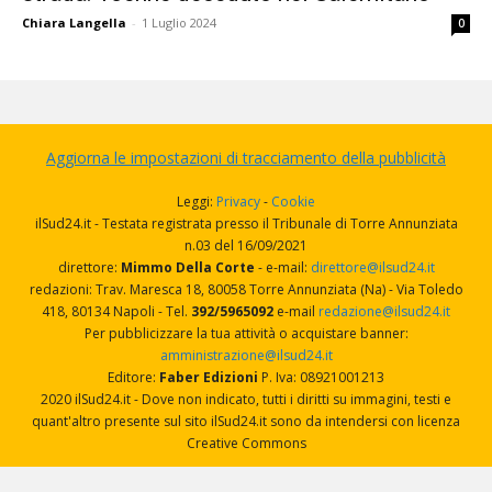
Chiara Langella
-
1 Luglio 2024
0
Aggiorna le impostazioni di tracciamento della pubblicità
Leggi:
Privacy
-
Cookie
ilSud24.it - Testata registrata presso il Tribunale di Torre Annunziata
n.03 del 16/09/2021
direttore:
Mimmo Della Corte
- e-mail:
direttore@ilsud24.it
redazioni: Trav. Maresca 18, 80058 Torre Annunziata (Na) - Via Toledo
418, 80134 Napoli - Tel.
392/5965092
e-mail
redazione@ilsud24.it
Per pubblicizzare la tua attività o acquistare banner:
amministrazione@ilsud24.it
Editore:
Faber Edizioni
P. Iva: 08921001213
2020 ilSud24.it - Dove non indicato, tutti i diritti su immagini, testi e
quant'altro presente sul sito ilSud24.it sono da intendersi con licenza
Creative Commons