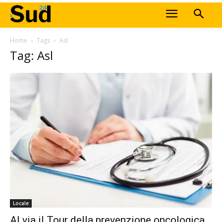
Home
Tags
Asl
Tag: Asl
Locale
Al via il Tour della prevenzione oncologica