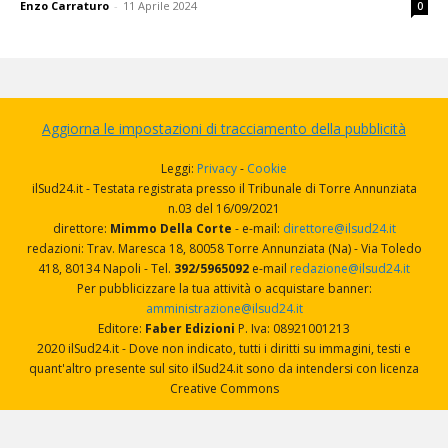
Enzo Carraturo
-
11 Aprile 2024
0
Aggiorna le impostazioni di tracciamento della pubblicità
Leggi:
Privacy
-
Cookie
ilSud24.it - Testata registrata presso il Tribunale di Torre Annunziata
n.03 del 16/09/2021
direttore:
Mimmo Della Corte
- e-mail:
direttore@ilsud24.it
redazioni: Trav. Maresca 18, 80058 Torre Annunziata (Na) - Via Toledo
418, 80134 Napoli - Tel.
392/5965092
e-mail
redazione@ilsud24.it
Per pubblicizzare la tua attività o acquistare banner:
amministrazione@ilsud24.it
Editore:
Faber Edizioni
P. Iva: 08921001213
2020 ilSud24.it - Dove non indicato, tutti i diritti su immagini, testi e
quant'altro presente sul sito ilSud24.it sono da intendersi con licenza
Creative Commons