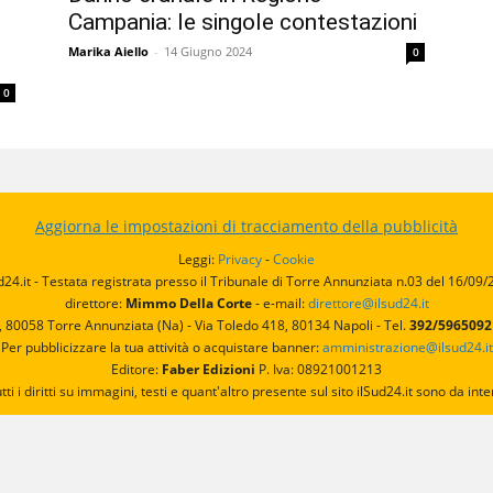
Campania: le singole contestazioni
Marika Aiello
-
14 Giugno 2024
0
0
Aggiorna le impostazioni di tracciamento della pubblicità
Leggi:
Privacy
-
Cookie
d24.it - Testata registrata presso il Tribunale di Torre Annunziata n.03 del 16/09
direttore:
Mimmo Della Corte
- e-mail:
direttore@ilsud24.it
, 80058 Torre Annunziata (Na) - Via Toledo 418, 80134 Napoli - Tel.
392/596509
Per pubblicizzare la tua attività o acquistare banner:
amministrazione@ilsud24.it
Editore:
Faber Edizioni
P. Iva: 08921001213
utti i diritti su immagini, testi e quant'altro presente sul sito ilSud24.it sono da 