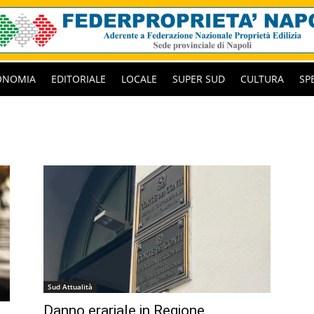
ONOMIA
EDITORIALE
LOCALE
SUPER SUD
CULTURA
SP
Sud Attualità
Danno erariale in Regione