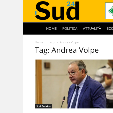
HOME
POLITICA
ATTUALITÀ
EC
Home
Tags
Andrea Volpe
Tag: Andrea Volpe
Sud Politica