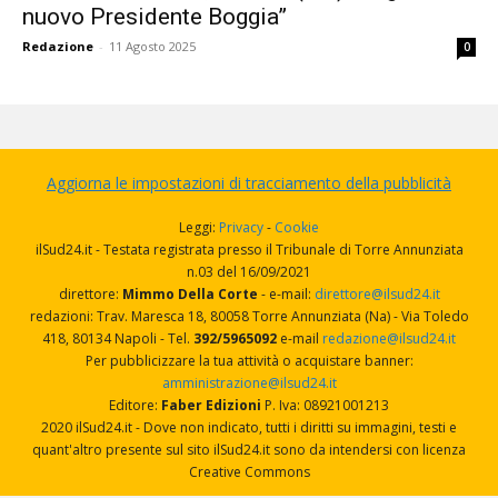
nuovo Presidente Boggia”
Redazione
-
11 Agosto 2025
0
Aggiorna le impostazioni di tracciamento della pubblicità
Leggi:
Privacy
-
Cookie
ilSud24.it - Testata registrata presso il Tribunale di Torre Annunziata
n.03 del 16/09/2021
direttore:
Mimmo Della Corte
- e-mail:
direttore@ilsud24.it
redazioni: Trav. Maresca 18, 80058 Torre Annunziata (Na) - Via Toledo
418, 80134 Napoli - Tel.
392/5965092
e-mail
redazione@ilsud24.it
Per pubblicizzare la tua attività o acquistare banner:
amministrazione@ilsud24.it
Editore:
Faber Edizioni
P. Iva: 08921001213
2020 ilSud24.it - Dove non indicato, tutti i diritti su immagini, testi e
quant'altro presente sul sito ilSud24.it sono da intendersi con licenza
Creative Commons