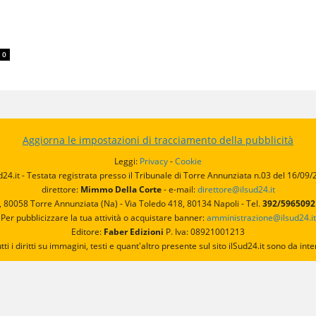
0
Aggiorna le impostazioni di tracciamento della pubblicità
Leggi:
Privacy
-
Cookie
d24.it - Testata registrata presso il Tribunale di Torre Annunziata n.03 del 16/09
direttore:
Mimmo Della Corte
- e-mail:
direttore@ilsud24.it
, 80058 Torre Annunziata (Na) - Via Toledo 418, 80134 Napoli - Tel.
392/596509
Per pubblicizzare la tua attività o acquistare banner:
amministrazione@ilsud24.it
Editore:
Faber Edizioni
P. Iva: 08921001213
utti i diritti su immagini, testi e quant'altro presente sul sito ilSud24.it sono da 