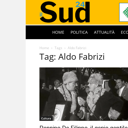
HOME
POLITICA
ATTUALITÀ
EC
Home
Tags
Aldo Fabrizi
Tag: Aldo Fabrizi
Cultura