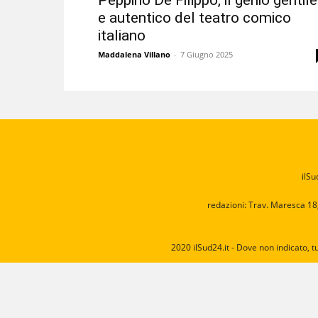
Peppino De Filippo, il genio gentile
e autentico del teatro comico
italiano
Maddalena Villano
-
7 Giugno 2025
ilSu
redazioni: Trav. Maresca 18
2020 ilSud24.it - Dove non indicato, t