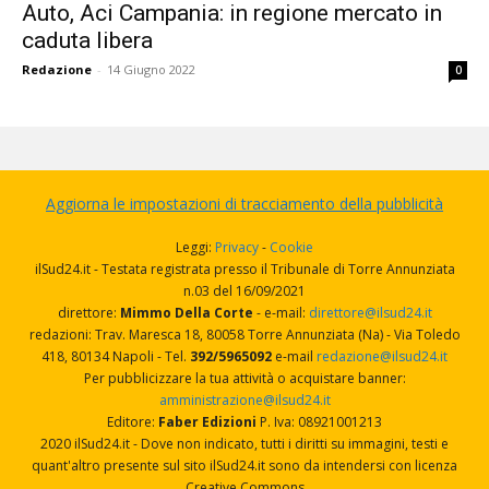
Auto, Aci Campania: in regione mercato in
caduta libera
Redazione
-
14 Giugno 2022
0
Aggiorna le impostazioni di tracciamento della pubblicità
Leggi:
Privacy
-
Cookie
ilSud24.it - Testata registrata presso il Tribunale di Torre Annunziata
n.03 del 16/09/2021
direttore:
Mimmo Della Corte
- e-mail:
direttore@ilsud24.it
redazioni: Trav. Maresca 18, 80058 Torre Annunziata (Na) - Via Toledo
418, 80134 Napoli - Tel.
392/5965092
e-mail
redazione@ilsud24.it
Per pubblicizzare la tua attività o acquistare banner:
amministrazione@ilsud24.it
Editore:
Faber Edizioni
P. Iva: 08921001213
2020 ilSud24.it - Dove non indicato, tutti i diritti su immagini, testi e
quant'altro presente sul sito ilSud24.it sono da intendersi con licenza
Creative Commons