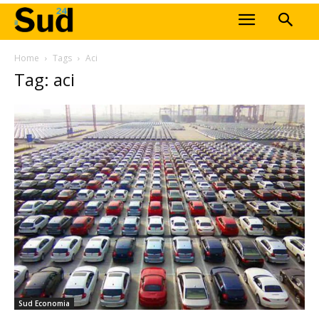
Home
Tags
Aci
Tag: aci
Sud Economia