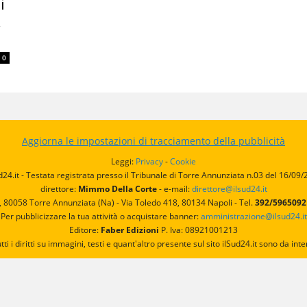
i
à
0
Aggiorna le impostazioni di tracciamento della pubblicità
Leggi:
Privacy
-
Cookie
d24.it - Testata registrata presso il Tribunale di Torre Annunziata n.03 del 16/09
direttore:
Mimmo Della Corte
- e-mail:
direttore@ilsud24.it
, 80058 Torre Annunziata (Na) - Via Toledo 418, 80134 Napoli - Tel.
392/596509
Per pubblicizzare la tua attività o acquistare banner:
amministrazione@ilsud24.it
Editore:
Faber Edizioni
P. Iva: 08921001213
utti i diritti su immagini, testi e quant'altro presente sul sito ilSud24.it sono da 