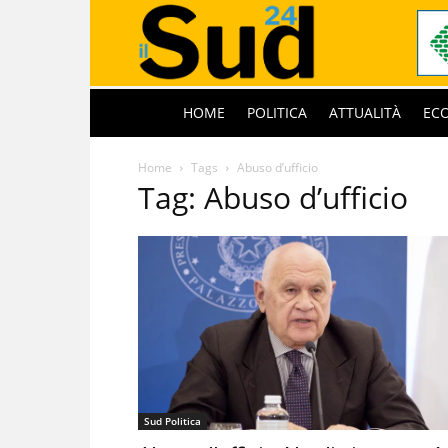
HOME
POLITICA
ATTUALITÀ
EC
Home
Tags
Abuso d’ufficio
Tag: Abuso d’ufficio
Sud Politica