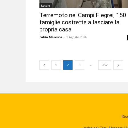
Locale
Terremoto nei Campi Flegrei, 150
famiglie costrette a lasciare la
propria casa
Fabio Maresca
-
1 Agosto 2026
...
1
2
3
962
ilSu
redazioni: Trav. Maresca 18