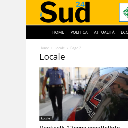
HOME
POLITICA
ATTUALITÀ
EC
Home
Locale
Page 2
Locale
Locale