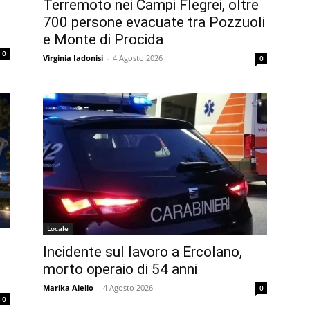
Terremoto nei Campi Flegrei, oltre
700 persone evacuate tra Pozzuoli
e Monte di Procida
0
Virginia Iadonisi
-
4 Agosto 2026
0
Locale
Incidente sul lavoro a Ercolano,
morto operaio di 54 anni
Marika Aiello
-
4 Agosto 2026
0
0