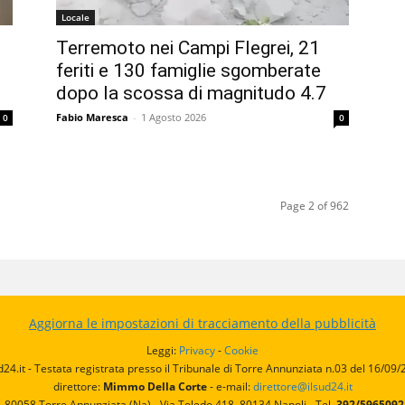
Locale
Terremoto nei Campi Flegrei, 21
feriti e 130 famiglie sgomberate
dopo la scossa di magnitudo 4.7
Fabio Maresca
-
1 Agosto 2026
0
0
Page 2 of 962
Aggiorna le impostazioni di tracciamento della pubblicità
Leggi:
Privacy
-
Cookie
d24.it - Testata registrata presso il Tribunale di Torre Annunziata n.03 del 16/09
direttore:
Mimmo Della Corte
- e-mail:
direttore@ilsud24.it
, 80058 Torre Annunziata (Na) - Via Toledo 418, 80134 Napoli - Tel.
392/596509