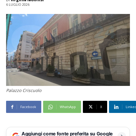
6 LUGLIO 2026
Palazzo Criscuolo
Facebook
WhatsApp
X
Linke
Aggiungi come fonte preferita su Google