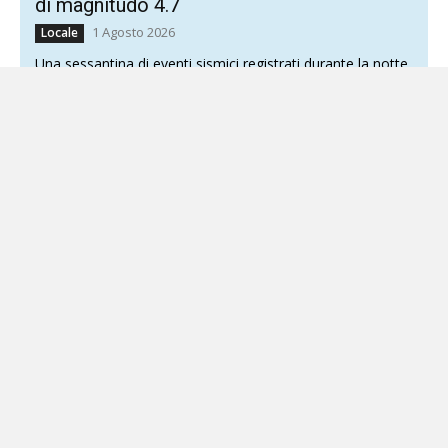
di magnitudo 4.7
1 Agosto 2026
Locale
Una sessantina di eventi sismici registrati durante la notte
Ventuno feriti, 130 nuclei familiari sgomberati e numerosi
edifici sottoposti a verifiche. È il bilancio aggiornato...
Morte di Domenico Caliendo, accordo sul
risarcimento tra il Monaldi e la famiglia
5 Agosto 2026
Locale