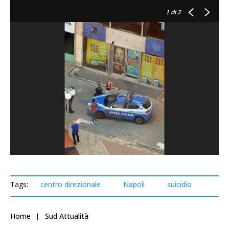
1
di 2
Tags:
centro direzionale
Napoli
suicidio
Home
Sud Attualità