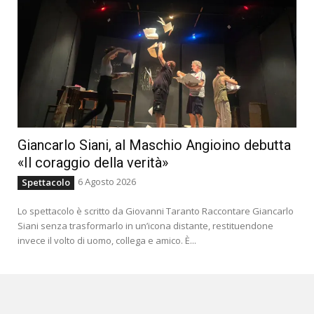
Giancarlo Siani, al Maschio Angioino debutta
«Il coraggio della verità»
6 Agosto 2026
Spettacolo
Lo spettacolo è scritto da Giovanni Taranto Raccontare Giancarlo
Siani senza trasformarlo in un’icona distante, restituendone
invece il volto di uomo, collega e amico. È...