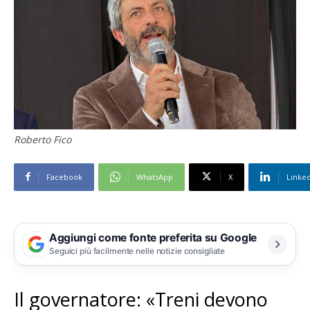
Roberto Fico
Facebook
WhatsApp
X
Linke
Aggiungi come fonte preferita su Google
Seguici più facilmente nelle notizie consigliate
Il governatore: «Treni devono