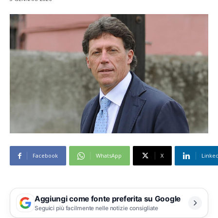
Facebook
WhatsApp
X
Linke
Aggiungi come fonte preferita su Google
Seguici più facilmente nelle notizie consigliate