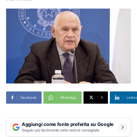
Facebook
WhatsApp
X
Linke
Aggiungi come fonte preferita su Google
Seguici più facilmente nelle notizie consigliate