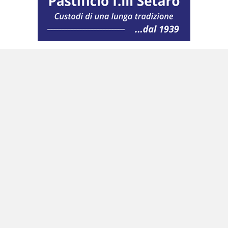
Per il sindaco uscente «detto quadro
normativo si innesta nel tessuto dello Statuto
Regionale che non ha fissato un termine
dall’accertamento della causa di
incompatibilità entro il quale debba essere
esercitata l’opzione o debba cessare la causa
che determina l’incompatibilità. Di tal che – in
un quadro di vuoto normativo – opera un
automatico rinvio alla legge n. 165 del 2004 che
impone un termine non superiore a 30 giorni
per esercitare l’opzione volta a rimuovere