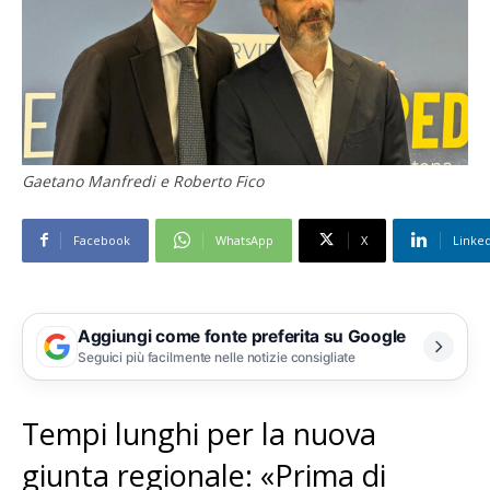
Gaetano Manfredi e Roberto Fico
Facebook
WhatsApp
X
Linke
Aggiungi come fonte preferita su Google
Seguici più facilmente nelle notizie consigliate
Tempi lunghi per la nuova
giunta regionale: «Prima di