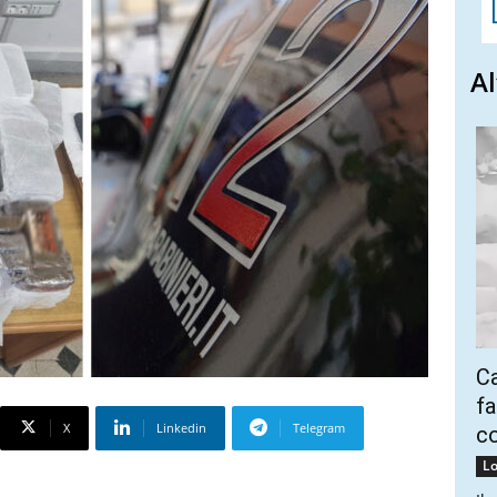
Al
Ca
fa
X
Linkedin
Telegram
co
Lo