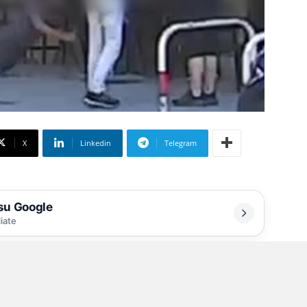
X
Linkedin
Telegram
 su Google
liate
fratello del boss
e di numerosi colpi d’arma da fuoco, messi a