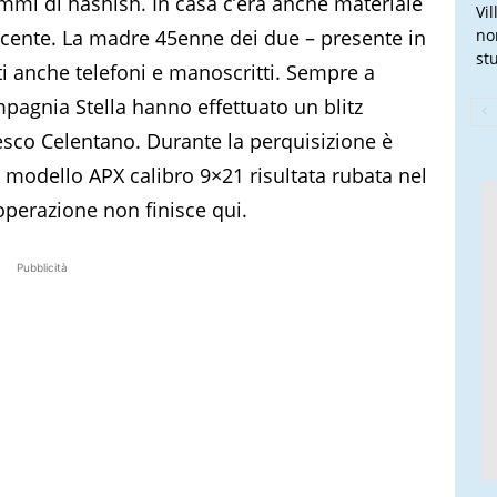
mmi di hashish. In casa c’era anche materiale
Vi
acente. La madre 45enne dei due – presente in
no
stu
ti anche telefoni e manoscritti. Sempre a
mpagnia Stella hanno effettuato un blitz
sco Celentano. Durante la perquisizione è
 modello APX calibro 9×21 risultata rubata nel
operazione non finisce qui.
Pubblicità