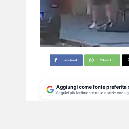
Facebook
WhatsApp
Aggiungi come fonte preferita
Seguici più facilmente nelle notizie consig
Tra gli arrestati anche il 
Due tentati omicidi, con l’esplosion