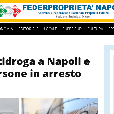
ONOMIA
EDITORIALE
LOCALE
SUPER SUD
CULTURA
SP
idroga a Napoli e
rsone in arresto