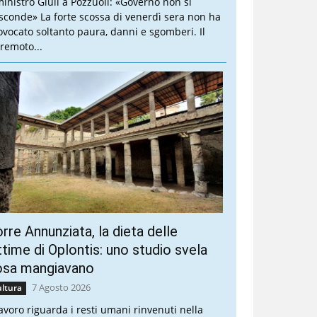
 ministro Giuli a Pozzuoli: «Governo non si
sconde» La forte scossa di venerdì sera non ha
ovocato soltanto paura, danni e sgomberi. Il
rremoto...
rre Annunziata, la dieta delle
ttime di Oplontis: uno studio svela
osa mangiavano
7 Agosto 2026
ltura
 lavoro riguarda i resti umani rinvenuti nella