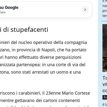
Il
na
 su Google
pr
liate
te
i di stupefacenti
inieri del nucleo operativo della compagnia
zano, in provincia di Napoli, che ha portato
tari hanno effettuato diverse perquisizioni
anizzata partenopea: in una corte di via del
zona, sono stati arrestati un uomo e una
To
vi
c
iscono i carabinieri, il 23enne Mario Cortese
Cu
 mentre gettavano dei cartoni contenenti
Il