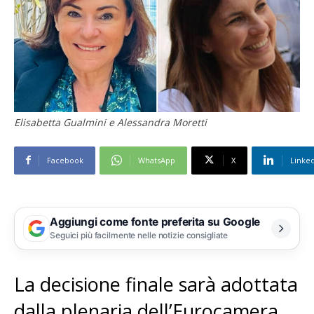
Elisabetta Gualmini e Alessandra Moretti
Facebook
WhatsApp
X
Linke
Aggiungi come fonte preferita su Google
Seguici più facilmente nelle notizie consigliate
La decisione finale sarà adottata
dalla plenaria dell’Eurocamera