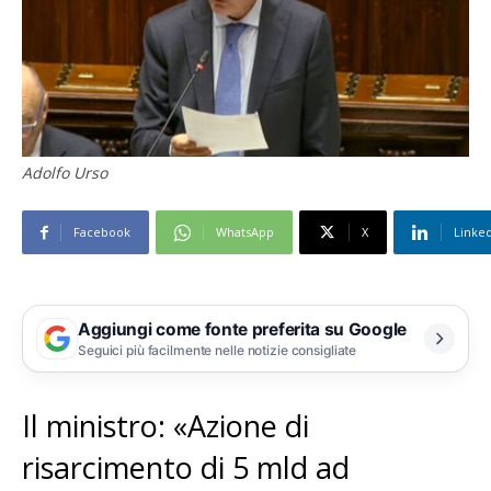
Adolfo Urso
Facebook
WhatsApp
X
Linke
Aggiungi come fonte preferita su Google
Seguici più facilmente nelle notizie consigliate
Il ministro: «Azione di
risarcimento di 5 mld ad