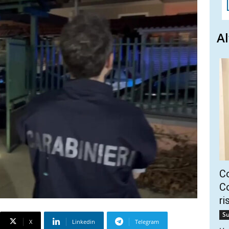
Al
C
Co
ri
Su
X
Linkedin
Telegram