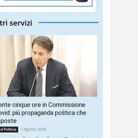
tri servizi
onte cinque ore in Commissione
vid: più propaganda politica che
sposte
7 Agosto 2026
d Politica