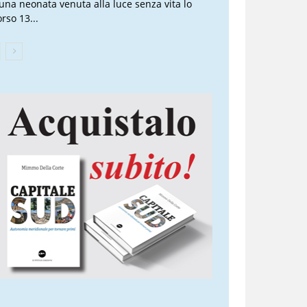
 una neonata venuta alla luce senza vita lo
rso 13...