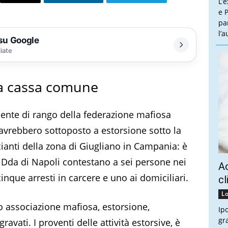
L’
e P
pa
l’
 su Google
liate
na cassa comune
ente di rango della federazione mafiosa
avrebbero sottoposto a estorsione sotto la
anti della zona di Giugliano in Campania: è
a Dda di Napoli contestano a sei persone nei
Ac
inque arresti in carcere e uno ai domiciliari.
cl
Lo
ono associazione mafiosa, estorsione,
Ip
gr
ravati. I proventi delle attività estorsive, è