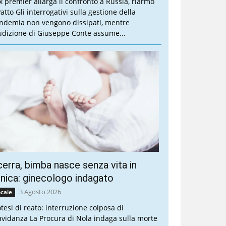
ex premier allarga il confronto a Russia, riarmo
atto Gli interrogativi sulla gestione della
ndemia non vengono dissipati, mentre
audizione di Giuseppe Conte assume...
erra, bimba nasce senza vita in
inica: ginecologo indagato
3 Agosto 2026
cale
otesi di reato: interruzione colposa di
avidanza La Procura di Nola indaga sulla morte