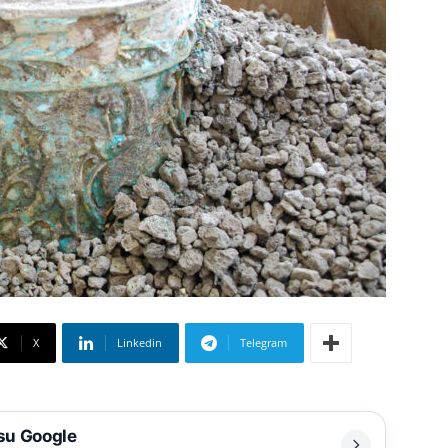
X
Linkedin
Telegram
 su Google