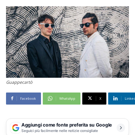
Guappecartò
Facebook
WhatsApp
X
Linke
Aggiungi come fonte preferita su Google
Seguici più facilmente nelle notizie consigliate