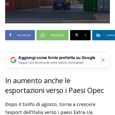
Facebook
WhatsApp
X
Linke
Aggiungi come fonte preferita su Google
Seguici più facilmente nelle notizie consigliate
In aumento anche le
esportazioni verso i Paesi Opec
Dopo il tonfo di agosto, torna a crescere
l’export dell’Italia verso i paesi Extra-Ue.