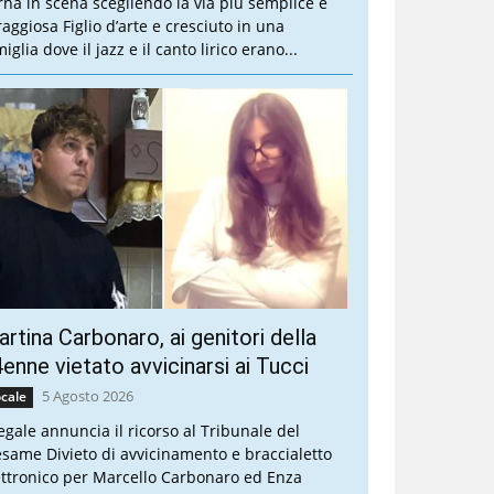
rna in scena scegliendo la via più semplice e
raggiosa Figlio d’arte e cresciuto in una
iglia dove il jazz e il canto lirico erano...
rtina Carbonaro, ai genitori della
enne vietato avvicinarsi ai Tucci
5 Agosto 2026
cale
legale annuncia il ricorso al Tribunale del
esame Divieto di avvicinamento e braccialetto
ettronico per Marcello Carbonaro ed Enza