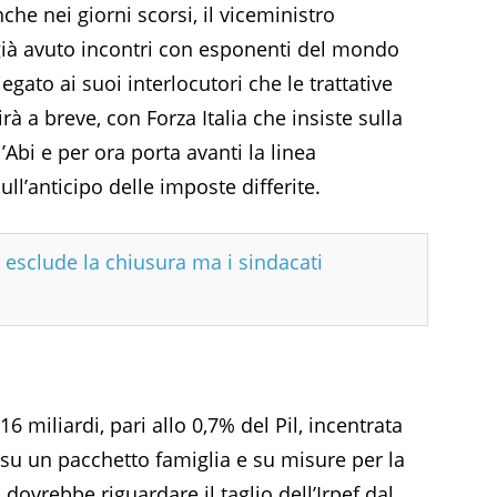
nche nei giorni scorsi, il viceministro
già avuto incontri con esponenti del mondo
iegato ai suoi interlocutori che le trattative
irà a breve, con Forza Italia che insiste sulla
’Abi e per ora porta avanti la linea
ll’anticipo delle imposte differite.
i esclude la chiusura ma i sindacati
 miliardi, pari allo 0,7% del Pil, incentrata
, su un pacchetto famiglia e su misure per la
 dovrebbe riguardare il taglio dell’Irpef dal