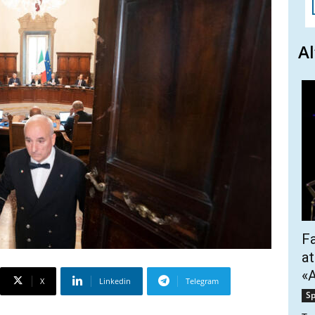
Al
Fa
at
«A
X
Linkedin
Telegram
Sp