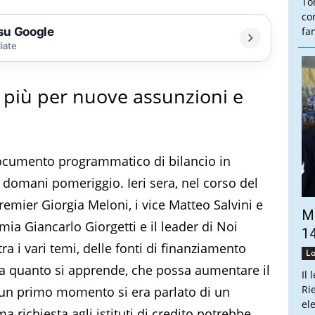
To
co
 su Google
fam
liate
in più per nuove assunzioni e
documento programmatico di bilancio in
 domani pomeriggio. Ieri sera, nel corso del
 premier Giorgia Meloni, i vice Matteo Salvini e
Ma
mia Giancarlo Giorgetti e il leader di Noi
14
tra i vari temi, delle fonti di finanziamento
Lo
, a quanto si apprende, che possa aumentare il
Il 
Ri
 un primo momento si era parlato di un
el
 richiesta agli istituti di credito potrebbe