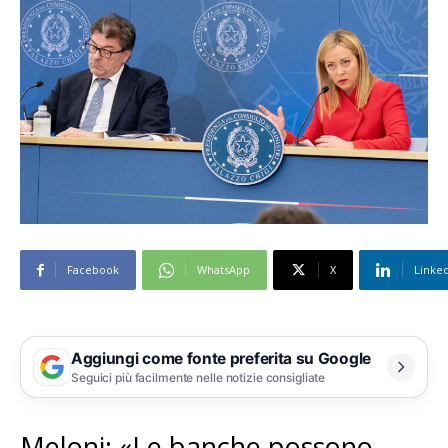
Facebook
WhatsApp
X
Linke
Aggiungi come fonte preferita su Google
Seguici più facilmente nelle notizie consigliate
Meloni: «Le banche possono