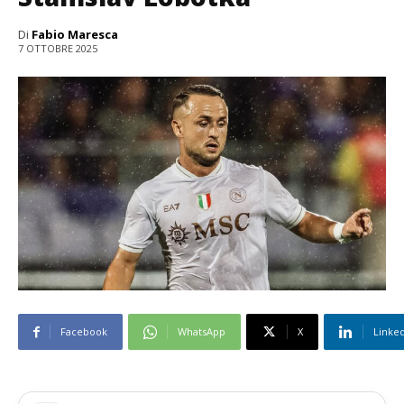
Di
Fabio Maresca
7 OTTOBRE 2025
Facebook
WhatsApp
X
Linke