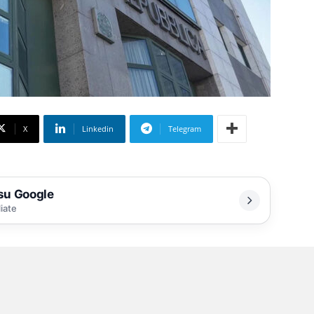
X
Linkedin
Telegram
 su Google
liate
o dare elementi decisivi per