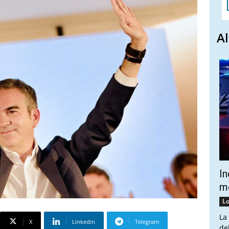
Al
In
mo
Lo
La
X
Linkedin
Telegram
de