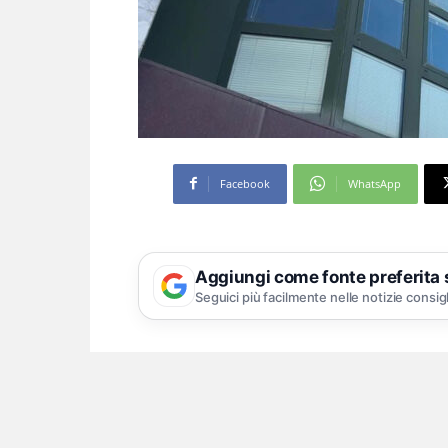
Facebook
WhatsApp
Aggiungi come fonte preferita
Seguici più facilmente nelle notizie consig
Le telecamere potrebber
l’indagine