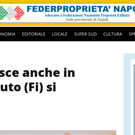
ONOMIA
EDITORIALE
LOCALE
SUPER SUD
CULTURA
SP
isce anche in
to (Fi) si