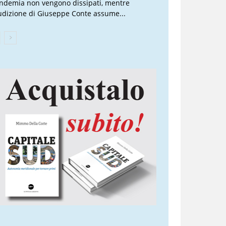
ndemia non vengono dissipati, mentre
audizione di Giuseppe Conte assume...