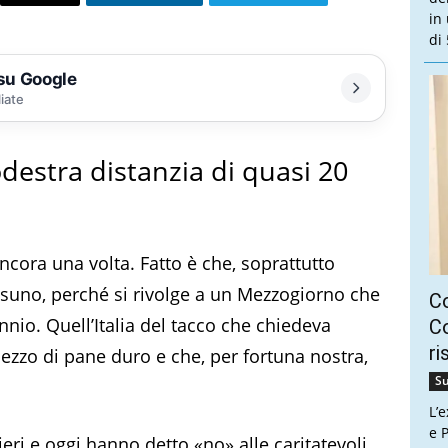
in
di 
 su Google
liate
odestra distanzia di quasi 20
ancora una volta. Fatto è che, soprattutto
ssuno, perché si rivolge a un Mezzogiorno che
C
nio. Quell’Italia del tacco che chiedeva
Co
ri
ezzo di pane duro e che, per fortuna nostra,
Su
L’
e P
eri e oggi hanno detto «no» alle caritatevoli