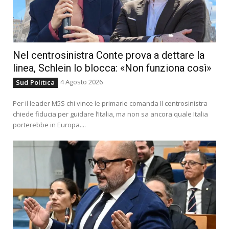
Nel centrosinistra Conte prova a dettare la
linea, Schlein lo blocca: «Non funziona così»
4 Agosto 2026
Sud Politica
Per il leader M5S chi vince le primarie comanda Il centrosinistra
chiede fiducia per guidare l’Italia, ma non sa ancora quale Italia
porterebbe in Europa....