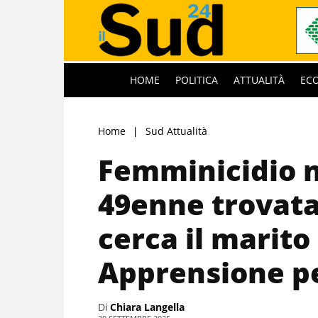
HOME
POLITICA
ATTUALITÀ
EC
Home
Sud Attualità
Femminicidio 
49enne trovata 
cerca il marito 
Apprensione per
Di
Chiara Langella