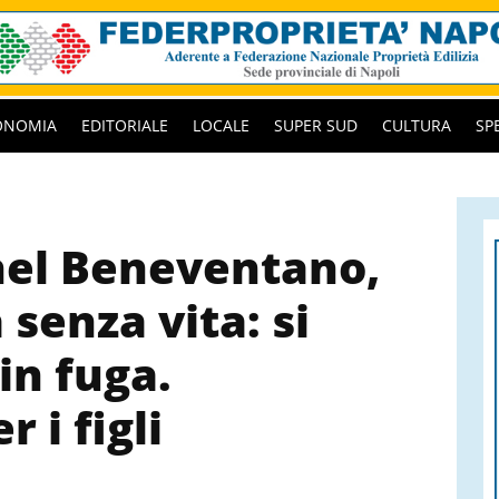
ONOMIA
EDITORIALE
LOCALE
SUPER SUD
CULTURA
SP
nel Beneventano,
senza vita: si
in fuga.
 i figli