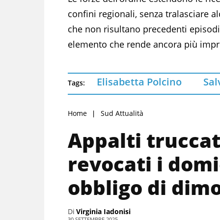
confini regionali, senza tralasciare a
che non risultano precedenti episodi
elemento che rende ancora più improv
Elisabetta Polcino
Sal
Tags:
Home
Sud Attualità
Appalti trucca
revocati i domic
obbligo di dimo
Di
Virginia Iadonisi
30 SETTEMBRE 2025