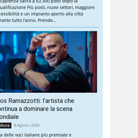
 capienza salirà a 63.300 posti dopo la
qualificazione Più posti, nuovi settori, maggiore
cessibilità e un impianto aperto alla città
rante tutto l’anno. Prende...
os Ramazzotti: l’artista che
ntinua a dominare la scena
ondiale
8 Agosto 2026
ltura
a delle voci italiane più premiate e