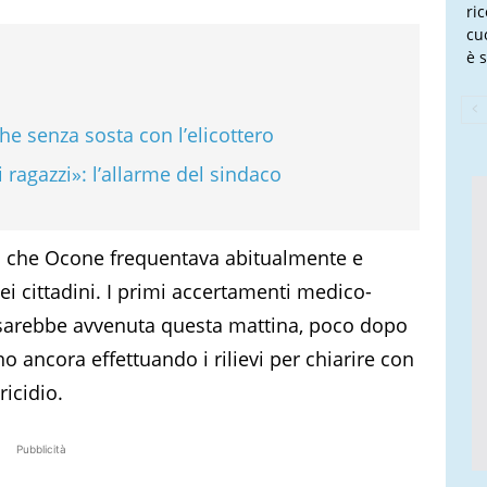
ri
cu
è s
che senza sosta con l’elicottero
ragazzi»: l’allarme del sindaco
hi che Ocone frequentava abitualmente e
 cittadini. I primi accertamenti medico-
a sarebbe avvenuta questa mattina, poco dopo
nno ancora effettuando i rilievi per chiarire con
icidio.
Pubblicità