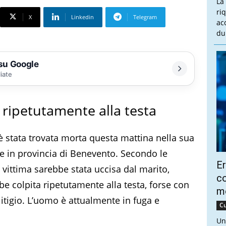
La
ri
X
Linkedin
Telegram
ac
du
 su Google
liate
 ripetutamente alla testa
è stata trovata morta questa mattina nella sua
e in provincia di Benevento. Secondo le
Er
a vittima sarebbe stata uccisa dal marito,
co
be colpita ripetutamente alla testa, forse con
m
litigio. L’uomo è attualmente in fuga e
Cu
Un