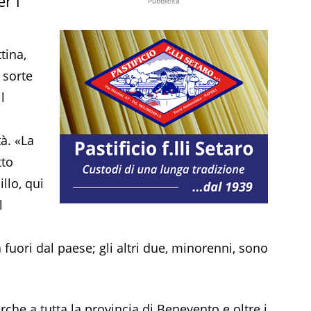
r i
Pubblicità
tina,
 sorte
l
à. «La
tto
llo, qui
l
 fuori dal paese; gli altri due, minorenni, sono
rche a tutta la provincia di Benevento e oltre i