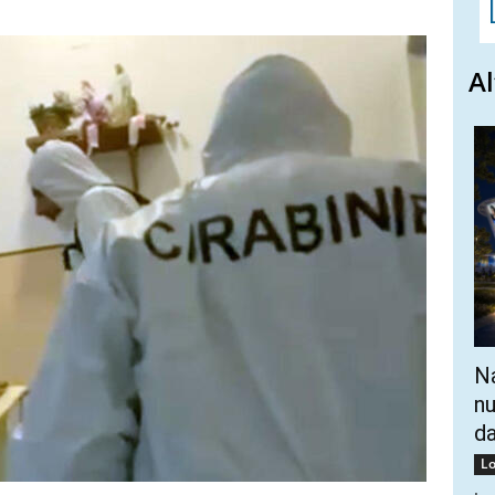
Al
Na
nu
da
Lo