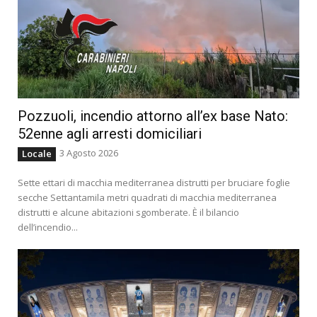
Pozzuoli, incendio attorno all’ex base Nato:
52enne agli arresti domiciliari
3 Agosto 2026
Locale
Sette ettari di macchia mediterranea distrutti per bruciare foglie
secche Settantamila metri quadrati di macchia mediterranea
distrutti e alcune abitazioni sgomberate. È il bilancio
dell’incendio...