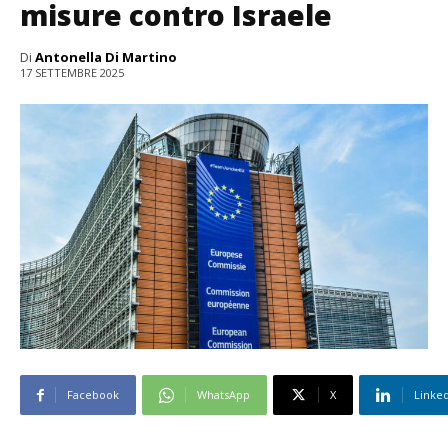
misure contro Israele
Di
Antonella Di Martino
17 SETTEMBRE 2025
Facebook
WhatsApp
X
Linke