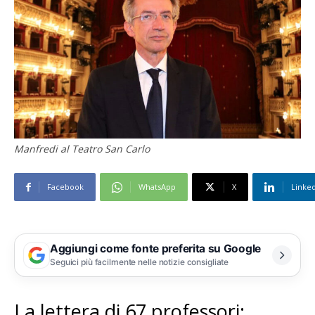
Manfredi al Teatro San Carlo
Facebook
WhatsApp
X
Linke
Aggiungi come fonte preferita su Google
Seguici più facilmente nelle notizie consigliate
La lettera di 67 professori: