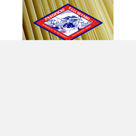
Vengono inoltre proposte sanzioni, per le quali
occorre l’unanimità in Consiglio, contro i
ministri «estremisti» del governo israeliano,
cioè Itamar Ben Gvir, ministro della Sicurezza
nazionale (leader del partito di estrema destra
Otzma Yehudit) e Bezalel Smotrich, ministro