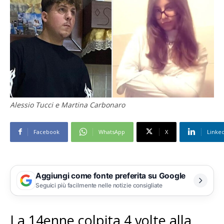
Alessio Tucci e Martina Carbonaro
Facebook
WhatsApp
X
Linke
Aggiungi come fonte preferita su Google
Seguici più facilmente nelle notizie consigliate
La 14enne colpita 4 volte alla