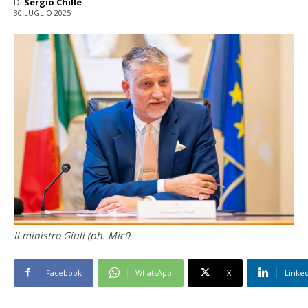
Di
Sergio Chillè
30 LUGLIO 2025
Il ministro Giuli (ph. Mic9
Facebook
WhatsApp
X
Linke