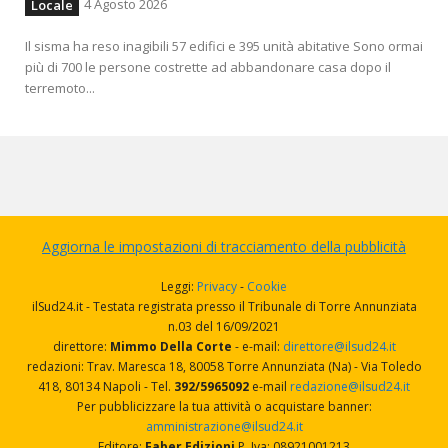
4 Agosto 2026
Locale
Il sisma ha reso inagibili 57 edifici e 395 unità abitative Sono ormai
più di 700 le persone costrette ad abbandonare casa dopo il
terremoto...
Aggiorna le impostazioni di tracciamento della pubblicità
Leggi:
Privacy
-
Cookie
ilSud24.it - Testata registrata presso il Tribunale di Torre Annunziata
n.03 del 16/09/2021
direttore:
Mimmo Della Corte
- e-mail:
direttore@ilsud24.it
redazioni: Trav. Maresca 18, 80058 Torre Annunziata (Na) - Via Toledo
418, 80134 Napoli - Tel.
392/5965092
e-mail
redazione@ilsud24.it
Per pubblicizzare la tua attività o acquistare banner:
amministrazione@ilsud24.it
Editore:
Faber Edizioni
P. Iva: 08921001213