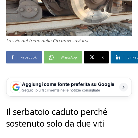
Lo svio del treno della Circumvesuviana
Facebook
WhatsApp
X
Linke
Aggiungi come fonte preferita su Google
Seguici più facilmente nelle notizie consigliate
Il serbatoio caduto perché
sostenuto solo da due viti