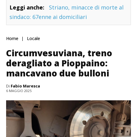
Leggi anche:
Striano, minacce di morte al
sindaco: 67enne ai domiciliari
Home
Locale
Circumvesuviana, treno
deragliato a Pioppaino:
mancavano due bulloni
Di
Fabio Maresca
6 MAGGIO 2025