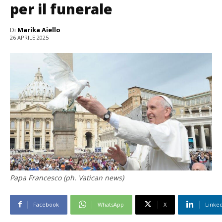
per il funerale
Di
Marika Aiello
26 APRILE 2025
Papa Francesco (ph. Vatican news)
Facebook
WhatsApp
X
Linke