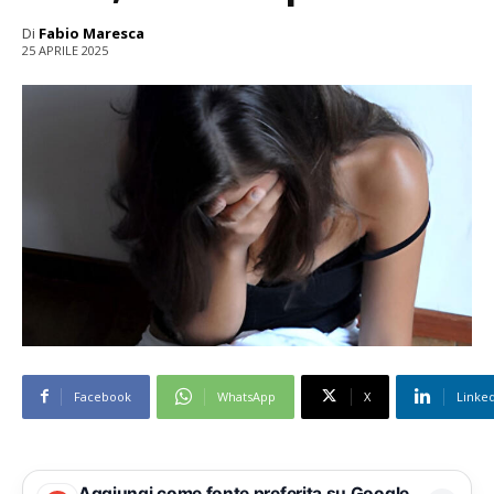
Di
Fabio Maresca
25 APRILE 2025
Facebook
WhatsApp
X
Linke
Aggiungi come fonte preferita su Google