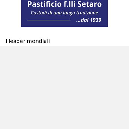
I leader mondiali
Ai funerali, al posto d’onore tra le autorità, ci
sarà il presidente Javier Milei, lo stesso che
insultò in campagna elettorale Bergoglio.
Francesco lo aveva perdonato per quegli
insulti dai toni volgari ricevuti ma non per le
sue scelte a danno del popolo argentino e per
quella relazione di membri del suo staff con i
vecchi rappresentanti della dittatura.
Bergoglio forse desiderava rivedere la sua