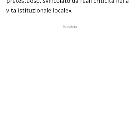
pretestuoso, svincolato da reali criticità nella
vita istituzionale locale».
Pubblicità