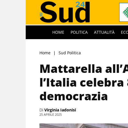
HOME
POLITICA
ATTUALITÀ
EC
Home
Sud Politica
Mattarella all’
l’Italia celebra
democrazia
Di
Virginia Iadonisi
25 APRILE 2025