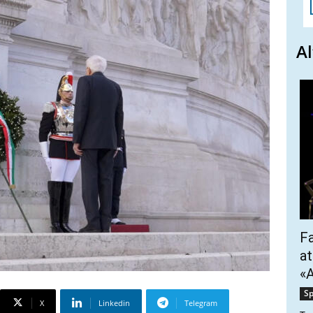
Al
Fa
at
«A
Sp
X
Linkedin
Telegram