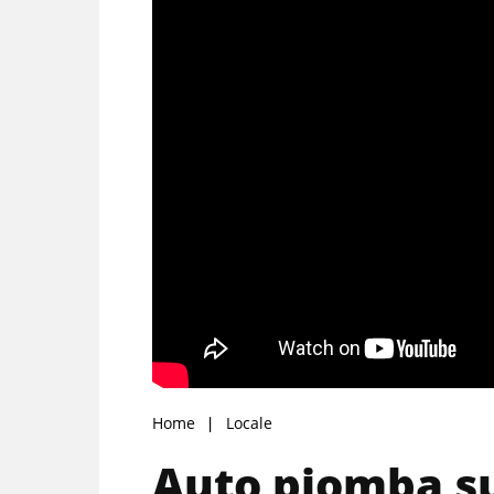
Home
Locale
Auto piomba sul