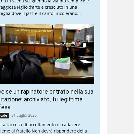
rna in scena scegliendo la via più semplice e
raggiosa Figlio d’arte e cresciuto in una
iglia dove il jazz e il canto lirico erano...
cise un rapinatore entrato nella sua
itazione: archiviato, fu legittima
fesa
31 Luglio 2026
cale
sta l’accusa di occultamento di cadavere
sieme al fratello Non dovrà rispondere della