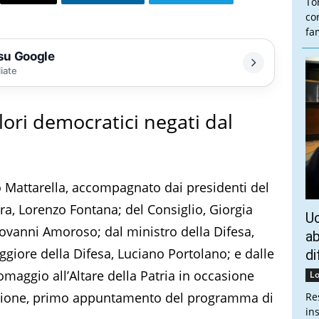
To
co
fam
 su Google
liate
lori democratici negati dal
io Mattarella, accompagnato dai presidenti del
ra, Lorenzo Fontana; del Consiglio, Giorgia
Uc
iovanni Amoroso; dal ministro della Difesa,
ab
giore della Difesa, Luciano Portolano; e dalle
di
o omaggio all’Altare della Patria in occasione
Lo
razione, primo appuntamento del programma di
Re
in