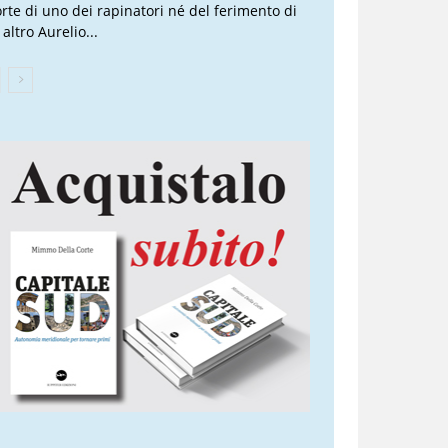
rte di uno dei rapinatori né del ferimento di
altro Aurelio...