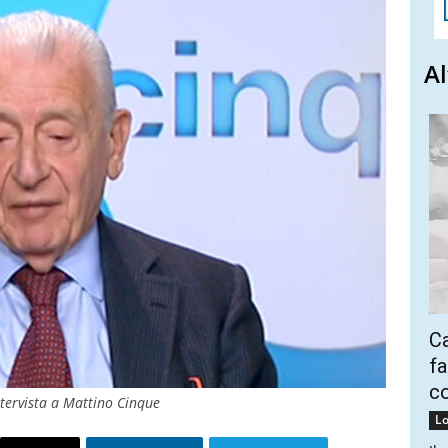
Al
Ca
fa
co
tervista a Mattino Cinque
Lo