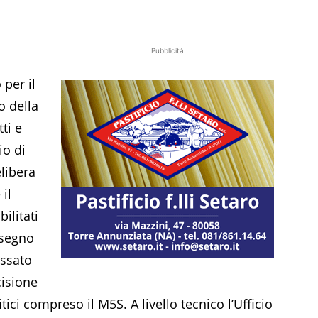
Pubblicità
 per il
ro della
ti e
io di
libera
il
bilitati
ssegno
assato
cisione
itici compreso il M5S. A livello tecnico l’Ufficio