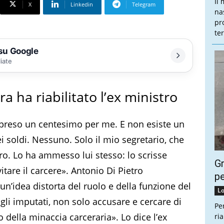
Il
X
Linkedin
Telegram
na
pr
te
 su Google
liate
a ha riabilitato l’ex ministro
i preso un centesimo per me. E non esiste un
 soldi. Nessuno. Solo il mio segretario, che
. Lo ha ammesso lui stesso: lo scrisse
Gr
itare il carcere». Antonio Di Pietro
pe
n’idea distorta del ruolo e della funzione del
Lo
li imputati, non solo accusare e cercare di
Pe
 della minaccia carceraria». Lo dice l’ex
ri