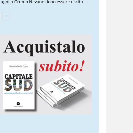
pugni a Grumo Nevano dopo essere uscito...