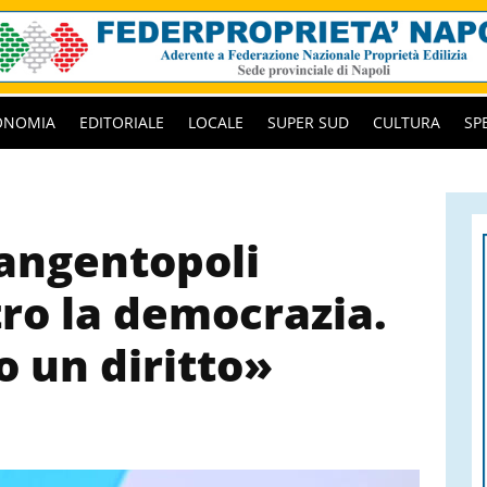
ONOMIA
EDITORIALE
LOCALE
SUPER SUD
CULTURA
SP
angentopoli
tro la democrazia.
o un diritto»