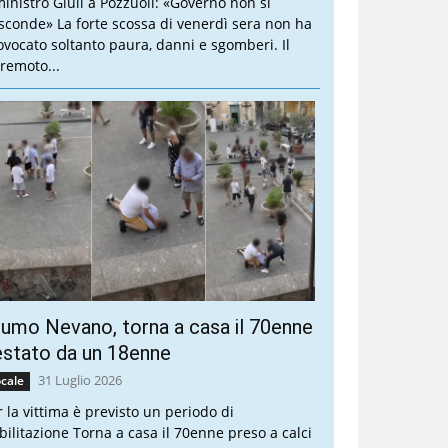
 ministro Giuli a Pozzuoli: «Governo non si
sconde» La forte scossa di venerdì sera non ha
ovocato soltanto paura, danni e sgomberi. Il
rremoto...
umo Nevano, torna a casa il 70enne
stato da un 18enne
31 Luglio 2026
cale
r la vittima è previsto un periodo di
abilitazione Torna a casa il 70enne preso a calci