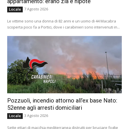
appartamento: erano zia e nipote
7 Agosto 2026
Locale
Le vittime sono una donna di 82 anni e un uomo di 44 Macabra
scoperta poco fa a Portici, dove i carabinieri sono intervenuti in...
Pozzuoli, incendio attorno all’ex base Nato:
52enne agli arresti domiciliari
3 Agosto 2026
Locale
Sette ettari di macchia mediterranea distrutti per bruciare foglie