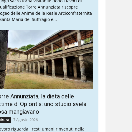
luogo sacro torna visitabile dopo i lavori di
qualificazione Torre Annunziata riscopre
Ipogeo delle Anime della Reale Arciconfraternita
 Santa Maria del Suffragio e...
rre Annunziata, la dieta delle
ttime di Oplontis: uno studio svela
osa mangiavano
7 Agosto 2026
ltura
 lavoro riguarda i resti umani rinvenuti nella