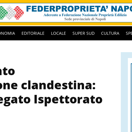
ONOMIA
EDITORIALE
LOCALE
SUPER SUD
CULTURA
SP
nto
one clandestina:
egato Ispettorato