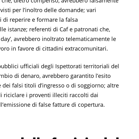
nti che, dietro compenso, avrebbero falsamente
visti per l’inoltro delle domande; vari
 di reperire e formare la falsa
e istanze; referenti di Caf e patronati che,
 day’, avrebbero inoltrato telematicamente le
avoro in favore di cittadini extracomunitari.
lici ufficiali degli Ispettorati territoriali del
mbio di denaro, avrebbero garantito l’esito
dei falsi titoli d’ingresso o di soggiorno; altre
ciclare i proventi illeciti raccolti dai
ll’emissione di false fatture di copertura.