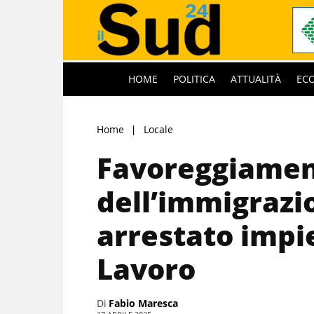
HOME
POLITICA
ATTUALITÀ
EC
Home
Locale
Favoreggiame
dell’immigrazi
arrestato impi
Lavoro
Di
Fabio Maresca