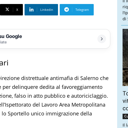
Il 
ri
X
Linkedin
Telegram
l’
di
 su Google
liate
ari
irezione distrettuale antimafia di Salerno che
ne per delinquere dedita al favoreggiamento
To
ione, falso in atto pubblico e autoriciclaggio.
vi
ell’Ispettorato del Lavoro Area Metropolitana
c
o lo Sportello unico immigrazione della
Cu
Il