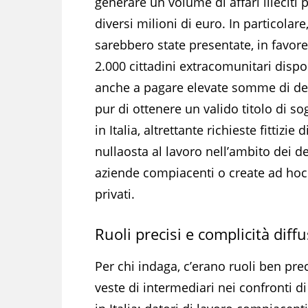
generare un volume di affari illeciti 
diversi milioni di euro. In particolare
sarebbero state presentate, in favore 
2.000 cittadini extracomunitari dispo
anche a pagare elevate somme di d
pur di ottenere un valido titolo di s
in Italia, altrettante richieste fittizie d
nullaosta al lavoro nell’ambito dei d
aziende compiacenti o create ad hoc e
privati.
Ruoli precisi e complicità diff
Per chi indaga, c’erano ruoli ben prec
veste di intermediari nei confronti d