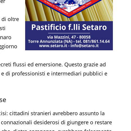
per
,
di oltre
sti
enaro
oggiorno
i
ecreti flussi ed emersione. Questo grazie ad
 di professionisti e intermediari pubblici e
use
isi: cittadini stranieri avrebbero assunto la
i connazionali desiderosi di giungere o restare