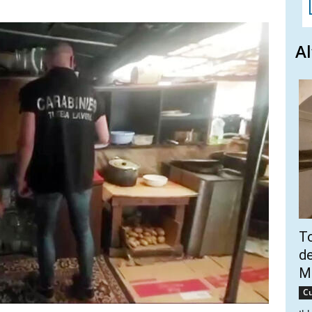
Al
To
de
Ma
Cu