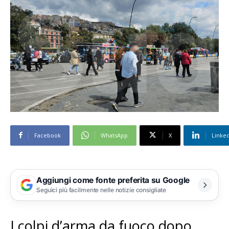
Facebook
WhatsApp
X
Linke
Aggiungi come fonte preferita su Google
Seguici più facilmente nelle notizie consigliate
I colpi d’arma da fuoco dopo