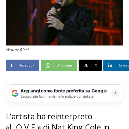
Walter Ricci
Facebook
WhatsApp
X
Linke
Aggiungi come fonte preferita su Google
Seguici più facilmente nelle notizie consigliate
L’artista ha reinterpreto
«L.O.V.E.» di Nat King Cole in