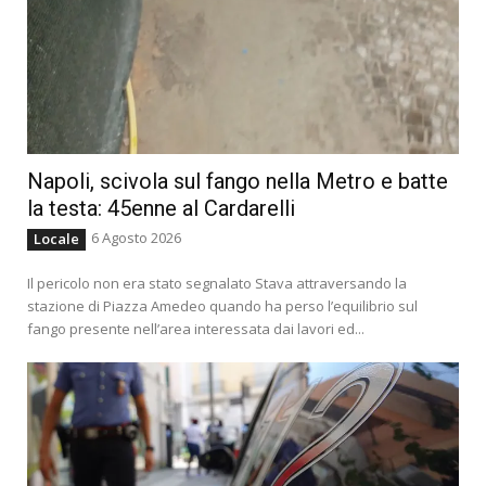
Napoli, scivola sul fango nella Metro e batte
la testa: 45enne al Cardarelli
6 Agosto 2026
Locale
Il pericolo non era stato segnalato Stava attraversando la
stazione di Piazza Amedeo quando ha perso l’equilibrio sul
fango presente nell’area interessata dai lavori ed...