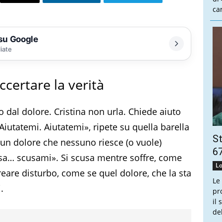
ca
 su Google
liate
certare la verità
o dal dolore. Cristina non urla. Chiede aiuto
Aiutatemi. Aiutatemi», ripete su quella barella
St
 un dolore che nessuno riesce (o vuole)
67
ssa… scusami». Si scusa mentre soffre, come
Lo
creare disturbo, come se quel dolore, che la sta
Le
.
pr
il
de