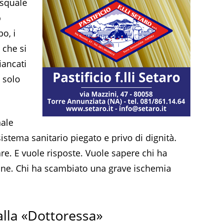
asquale
o
o, i
 che si
iancati
 solo
nale
 sistema sanitario piegato e privo di dignità.
e. E vuole risposte. Vuole sapere chi ha
ione. Chi ha scambiato una grave ischemia
alla «Dottoressa»