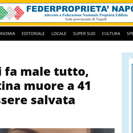
ONOMIA
EDITORIALE
LOCALE
SUPER SUD
CULTURA
SP
 fa male tutto,
tina muore a 41
ssere salvata