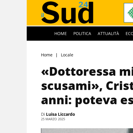
HOME
POLITICA
ATTUALITÀ
EC
Home
Locale
«Dottoressa mi
scusami», Cris
anni: poteva e
Di
Luisa Liccardo
25 MARZO 2025