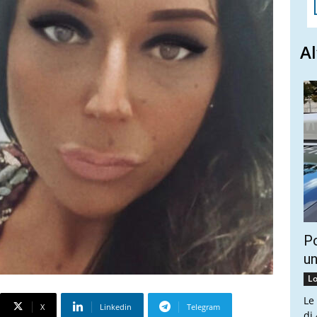
Al
Po
un
Lo
Le
X
Linkedin
Telegram
di