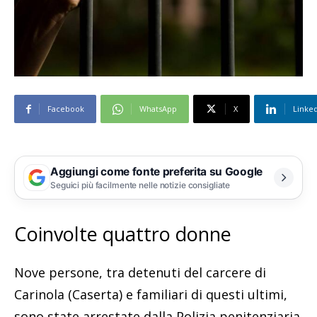
Facebook
WhatsApp
X
Linke
Aggiungi come fonte preferita su Google
Seguici più facilmente nelle notizie consigliate
Coinvolte quattro donne
Nove persone, tra detenuti del carcere di
Carinola (Caserta) e familiari di questi ultimi,
sono state arrestate dalla Polizia penitenziaria