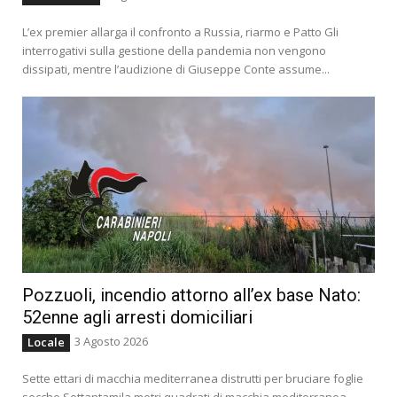
L’ex premier allarga il confronto a Russia, riarmo e Patto Gli
interrogativi sulla gestione della pandemia non vengono
dissipati, mentre l’audizione di Giuseppe Conte assume...
Pozzuoli, incendio attorno all’ex base Nato:
52enne agli arresti domiciliari
3 Agosto 2026
Locale
Sette ettari di macchia mediterranea distrutti per bruciare foglie
secche Settantamila metri quadrati di macchia mediterranea