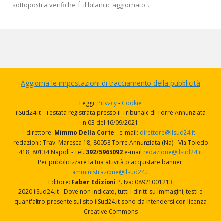
sottoposti a verifiche. È il bilancio aggiornato...
Aggiorna le impostazioni di tracciamento della pubblicità
Leggi:
Privacy
-
Cookie
ilSud24.it - Testata registrata presso il Tribunale di Torre Annunziata
n.03 del 16/09/2021
direttore:
Mimmo Della Corte
- e-mail:
direttore@ilsud24.it
redazioni: Trav. Maresca 18, 80058 Torre Annunziata (Na) - Via Toledo
418, 80134 Napoli - Tel.
392/5965092
e-mail
redazione@ilsud24.it
Per pubblicizzare la tua attività o acquistare banner:
amministrazione@ilsud24.it
Editore:
Faber Edizioni
P. Iva: 08921001213
2020 ilSud24.it - Dove non indicato, tutti i diritti su immagini, testi e
quant'altro presente sul sito ilSud24.it sono da intendersi con licenza
Creative Commons