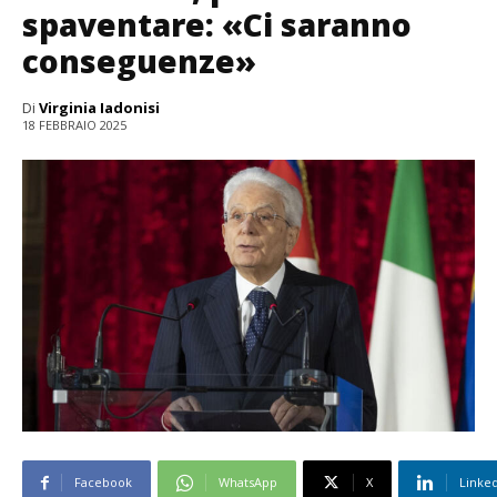
spaventare: «Ci saranno
conseguenze»
Di
Virginia Iadonisi
18 FEBBRAIO 2025
Facebook
WhatsApp
X
Linke