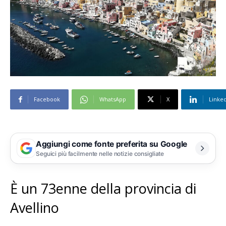
Facebook
WhatsApp
X
Linke
Aggiungi come fonte preferita su Google
Seguici più facilmente nelle notizie consigliate
È un 73enne della provincia di
Avellino