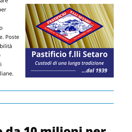
rare
per
to
e. Poste
bilità
e
i
liane.
 da 10 milioni per