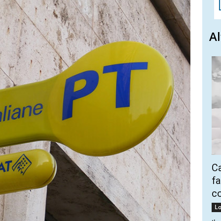
Al
Ca
fa
co
Lo