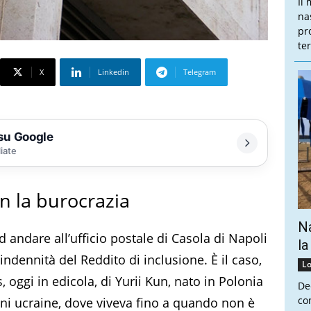
Il
na
pr
te
X
Linkedin
Telegram
 su Google
liate
n la burocrazia
Na
d andare all’ufficio postale di Casola di Napoli
la
indennità del Reddito di inclusione. È il caso,
Lo
 oggi in edicola, di Yurii Kun, nato in Polonia
De
co
ini ucraine, dove viveva fino a quando non è