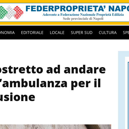
ONOMIA
EDITORIALE
LOCALE
SUPER SUD
CULTURA
SP
ostretto ad andare
l’ambulanza per il
usione