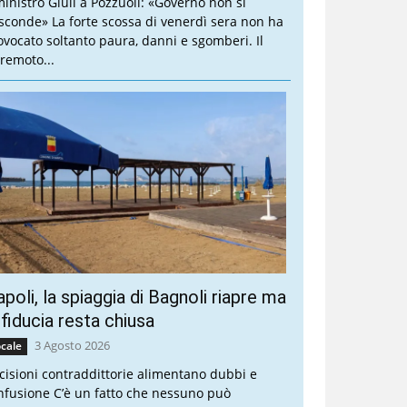
 ministro Giuli a Pozzuoli: «Governo non si
sconde» La forte scossa di venerdì sera non ha
ovocato soltanto paura, danni e sgomberi. Il
rremoto...
poli, la spiaggia di Bagnoli riapre ma
 fiducia resta chiusa
3 Agosto 2026
cale
cisioni contraddittorie alimentano dubbi e
nfusione C’è un fatto che nessuno può