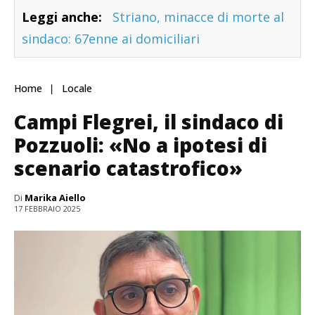
Leggi anche:
Striano, minacce di morte al
sindaco: 67enne ai domiciliari
Home
Locale
Campi Flegrei, il sindaco di
Pozzuoli: «No a ipotesi di
scenario catastrofico»
Di
Marika Aiello
17 FEBBRAIO 2025