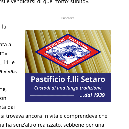
i e vendicarsi di quel ‘torto’ subito».
Pubblicità
 la
ata a
to».
, 11 le
a viva».
ne,
Non
nta dai
 si trovava ancora in vita e comprendeva che
ia ha senz’altro realizzato, sebbene per una