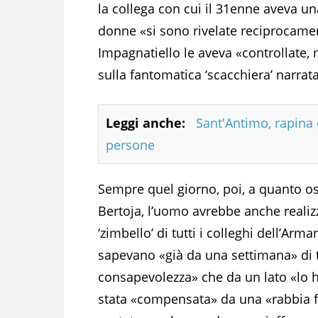
la collega con cui il 31enne aveva una
donne «si sono rivelate reciprocamen
Impagnatiello le aveva «controllate,
sulla fantomatica ‘scacchiera’ narrata
Leggi anche:
Sant'Antimo, rapina e
persone
Sempre quel giorno, poi, a quanto os
Bertoja, l’uomo avrebbe anche realiz
‘zimbello’ di tutti i colleghi dell’Arma
sapevano «già da una settimana» di t
consapevolezza» che da un lato «lo ha
stata «compensata» da una «rabbia fr