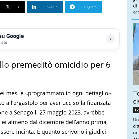
di
X
Linkedin
Telegram
sco
 su Google
liate
llo premeditò omicidio per 6
ei mesi e «programmato in ogni dettaglio».
To
ci
 all’ergastolo per aver ucciso la fidanzata
Lo
ione a Senago il 27 maggio 2023, avrebbe
Un
i lei almeno dal dicembre dell’anno prima,
ci
sere incinta. È quanto scrivono i giudici
nu