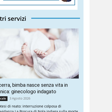
tri servizi
erra, bimba nasce senza vita in
inica: ginecologo indagato
3 Agosto 2026
cale
otesi di reato: interruzione colposa di
avidanza La Procura di Nola indaga sulla morte