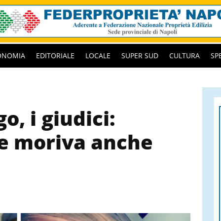
ONOMIA
EDITORIALE
LOCALE
SUPER SUD
CULTURA
SP
o, i giudici:
he moriva anche