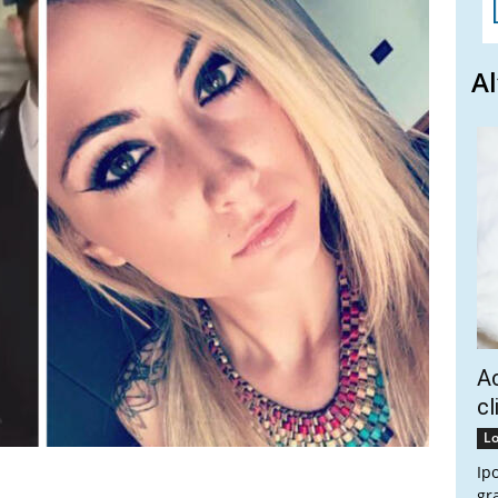
Al
Ac
cl
Lo
Ip
gr